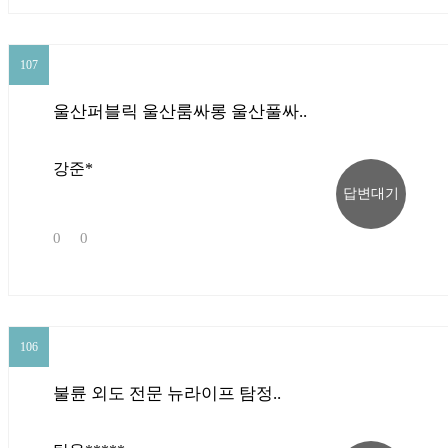
107
107
울산퍼블릭 울산룸싸롱 울산풀싸..
강준*
답변대기
0
0
106
106
불륜 외도 전문 뉴라이프 탐정..