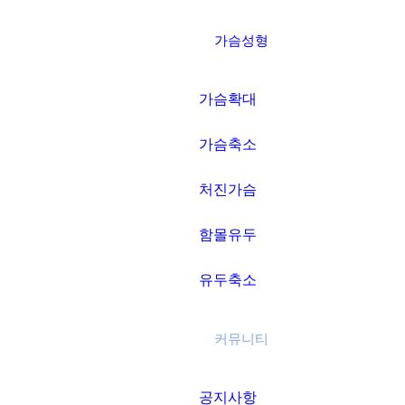
가슴성형
가슴확대
가슴축소
처진가슴
함몰유두
유두축소
커뮤니티
공지사항