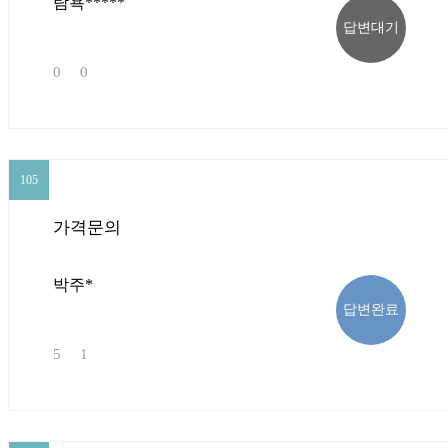
탐욕*****
답변대기
0
0
105
105
가격문의
박주*
답변완료
5
1