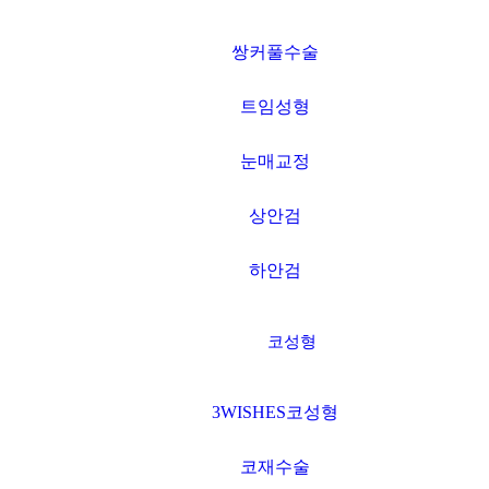
쌍커풀수술
트임성형
눈매교정
상안검
하안검
코성형
3WISHES코성형
코재수술