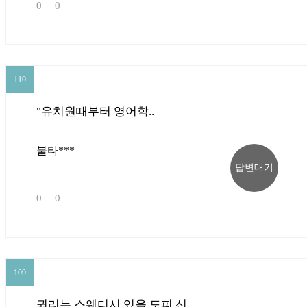
0
0
110
110
"유치원때부터 영어학..
불타***
답변대기
0
0
109
109
권리는 스웨디시 있을 도피 신..