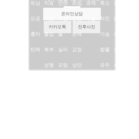
진료
트닝
치료
안면
트임
코재
축소
인상
온라인상담
안내
모공
지방
거상
성형
수술
처진
담
카카오톡
전후사진
의료
흉터
흡입
술
눈매
가슴
시술
진소
탄력
복부
실리
교정
함몰
전후
개
성형
프팅
상안
유두
사진
병원
복근
슈링
검
유두
시술
둘러
성형
크리
하안
축소
후기
보기
여성
프팅
검
언론/
지점
형유
지방
미디