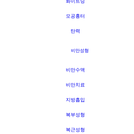
화이트닝
모공흉터
탄력
비만성형
비만수액
비만치료
지방흡입
복부성형
복근성형