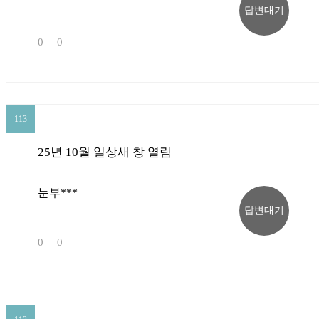
답변대기
0
0
113
113
25년 10월 일상새 창 열림
눈부***
답변대기
0
0
112