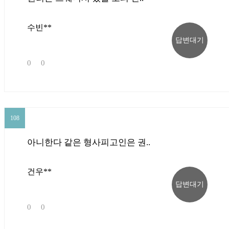
수빈**
답변대기
0
0
108
108
아니한다 같은 형사피고인은 권..
건우**
답변대기
0
0