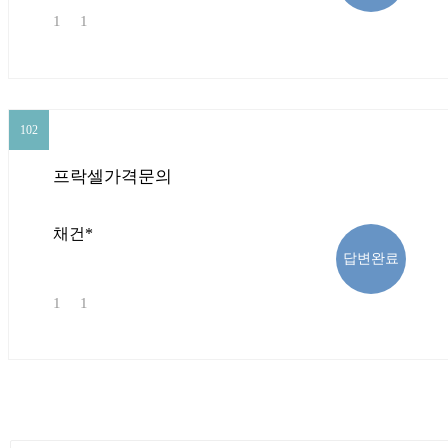
1
1
102
102
프락셀가격문의
채건*
답변완료
1
1