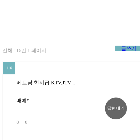
안내/
방
이식
어
오시
이벤
는 길
트
세가지소원 네트워크
글쓰기
전체 116건 1 페이지
THREE WISHES NETWORK
압구정본점 →
116
116
베트남 현지급 KTV,JTV ..
광주점 →
배예*
답변대기
판교점 →
0
0
홍대점 →