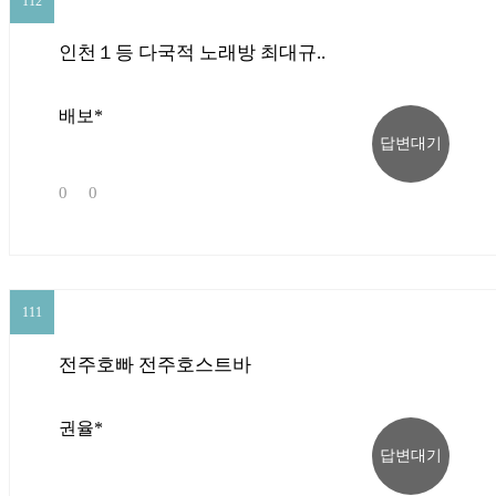
112
인천１등 다국적 노래방 최대규..
배보*
답변대기
0
0
111
111
전주호빠 전주호스트바
권율*
답변대기