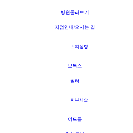
병원둘러보기
지점안내/오시는 길
쁘띠성형
보톡스
필러
피부시술
여드름