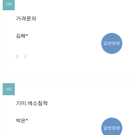
104
104
가격문의
김해*
답변완료
3
1
103
103
기미.색소침착
박은*
답변완료