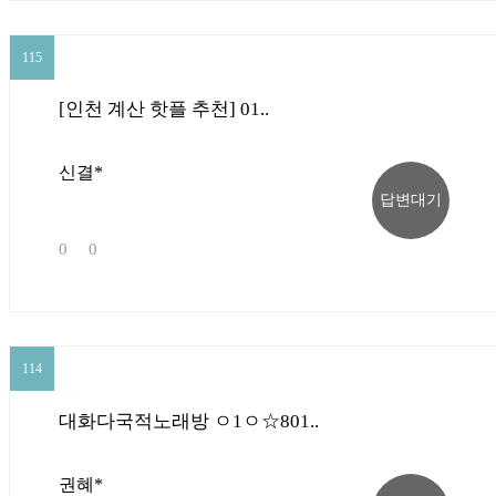
신촌점(모발센터) →
115
115
[인천 계산 핫플 추천] 01..
CLOSE
신결*
답변대기
0
0
114
114
대화다국적노래방 ㅇ1ㅇ☆801..
권혜*