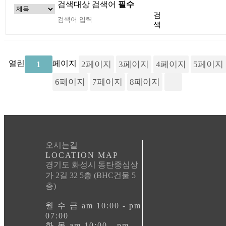
검색대상
검색어
필수
검
색
열린
페이지
2
페이지
3
페이지
4
페이지
5
페이지
1
6
페이지
7
페이지
8
페이지
오시는길
LOCATION MAP
경기도 화성시 동탄중심상
가 2길 32 5층 (BHC건물 5
층)
월 수 금 am 10:00 - pm
07:00
화 목 am 10:00 - pm