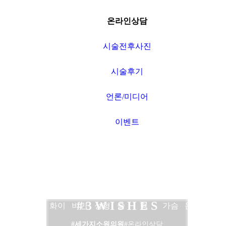
온라인상담
시술전후사진
시술후기
언론/미디어
이벤트
네트
보톡
여드
비만
타임
쌍커
3WISHES
가슴
공지
워크
스
름
수액
머신
풀수
코성
확대
사항
# 3 W I S H E S
소개
필러
화이
비만
성형
술
형
가슴
온라
#세가지소원의원
#온라인상담