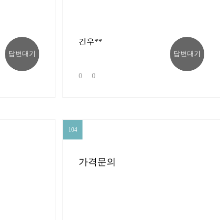
건우**
답변대기
답변대기
0
0
104
104
가격문의