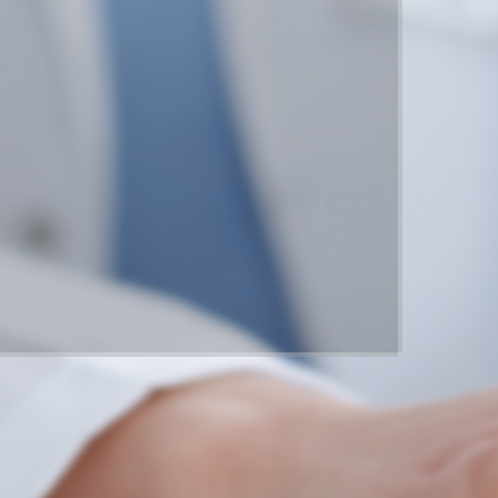
세가지소원 네트워크
THREE WISHES NETWORK
점 →
광주점 →
 →
홍대점 →