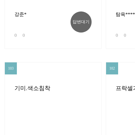
강준*
탐욕****
답변대기
0
0
0
0
103
102
103
102
기미.색소침착
프락셀