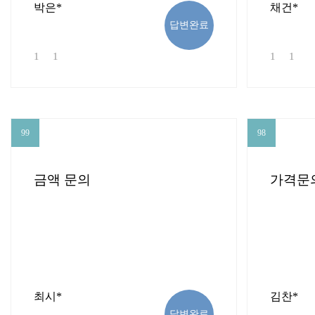
박은*
채건*
답변완료
1
1
1
1
99
98
99
98
금액 문의
가격문
최시*
김찬*
답변완료