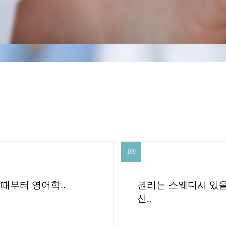
센터) →
CLOSE
109
109
때부터 영어학..
권리는 스웨디시 있을
신..