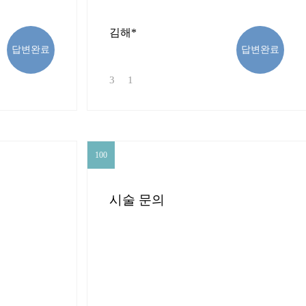
김해*
답변완료
답변완료
3
1
100
100
시술 문의