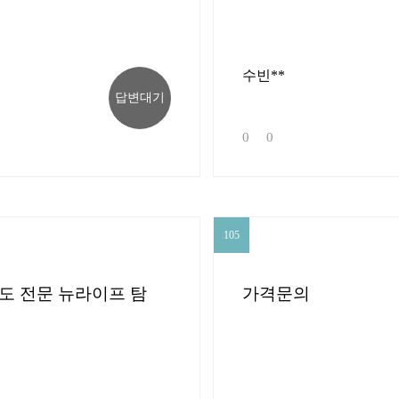
수빈**
답변대기
0
0
105
105
도 전문 뉴라이프 탐
가격문의