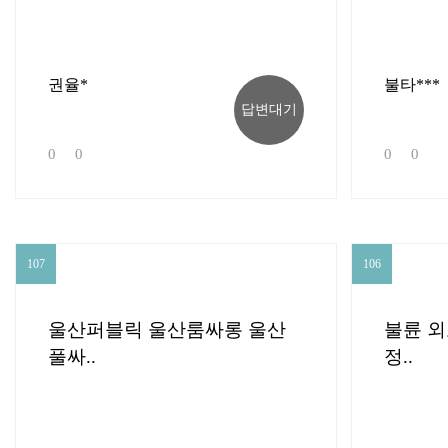
권율*
불타***
답변대기
0
0
0
0
107
106
107
106
울산퍼블릭 울산룸싸롱 울산
불륜 외
풀싸..
정..