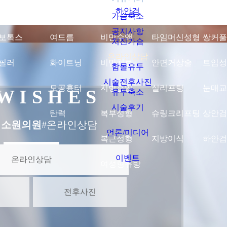
하안검
가슴축소
공지사항
보톡스
여드름
비만수액
타임머신성형
쌍커풀
처진가슴
온라인상담
필러
화이트닝
비만치료
안면거상술
트임성
함몰유두
시술전후사진
모공흉터
지방흡입
실리프팅
눈매교
 W I S H E S
유두축소
시술후기
탄력
복부성형
슈링크리프팅
상안검
지소원의원
#온라인상담
언론/미디어
복근성형
지방이식
하안검
이벤트
온라인상담
여성형유방
전후사진