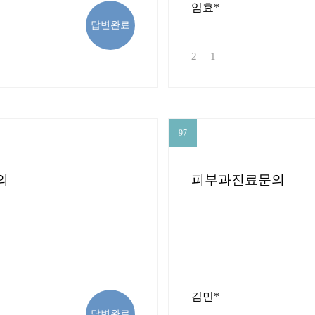
임효*
답변완료
2
1
97
97
의
피부과진료문의
김민*
답변완료