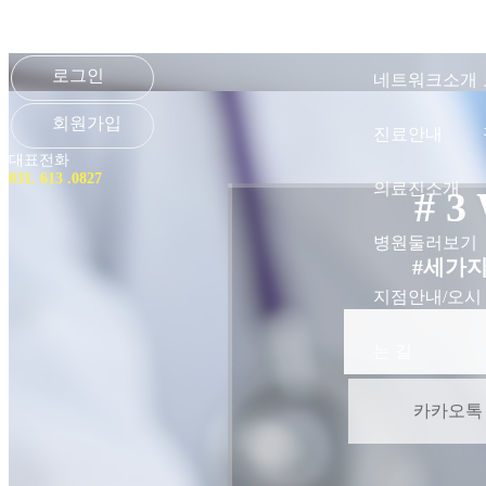
로그인
네트워크소개
회원가입
진료안내
대표전화
031. 613 .0827
의료진소개
# 3
병원둘러보기
#세가
지점안내/오시
는 길
카카오톡