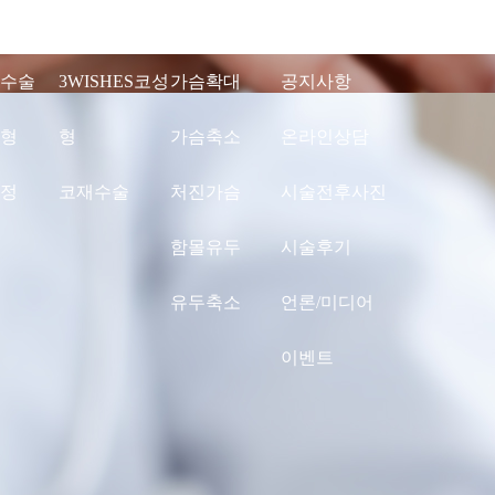
수술
3WISHES코성
가슴확대
공지사항
형
형
가슴축소
온라인상담
정
코재수술
처진가슴
시술전후사진
함몰유두
시술후기
유두축소
언론/미디어
이벤트