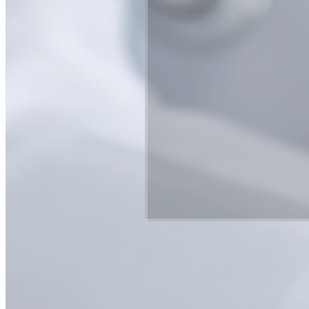
압구정본
판교점