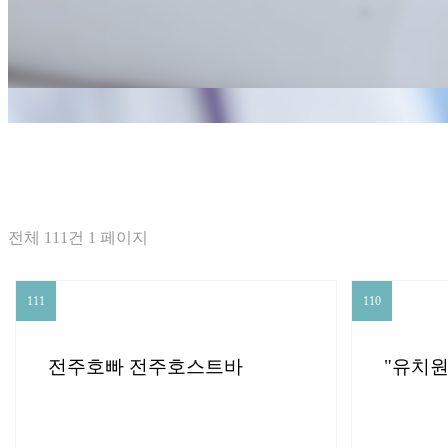
신촌점(모발
전체 111건 1 페이지
111
110
111
110
전주호빠 전주호스트바
"유치원