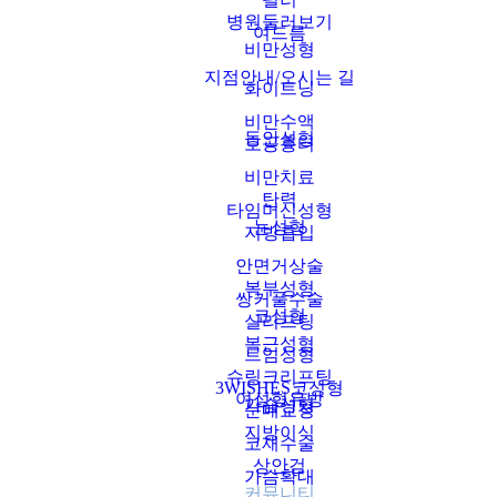
병원둘러보기
여드름
비만성형
지점안내/오시는 길
화이트닝
비만수액
동안성형
모공흉터
비만치료
탄력
타임머신성형
눈성형
지방흡입
안면거상술
복부성형
쌍커풀수술
코성형
실리프팅
복근성형
트임성형
슈링크리프팅
3WISHES코성형
여성형유방
가슴성형
눈매교정
지방이식
코재수술
상안검
가슴확대
커뮤니티