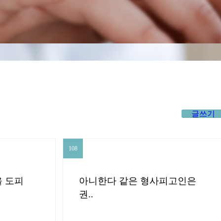
글쓰기
108
108
 도피
아니한다 같은 형사피고인은
권..