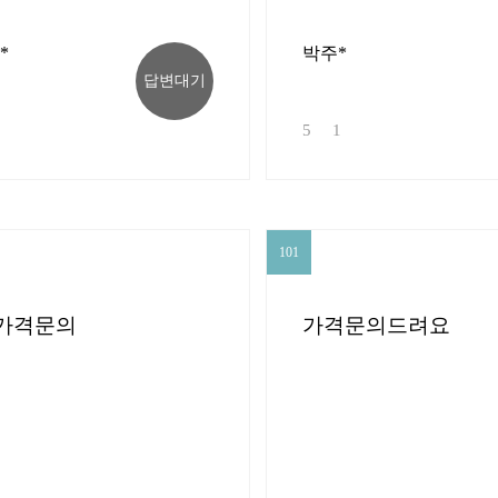
*
박주*
답변대기
5
1
101
101
가격문의
가격문의드려요