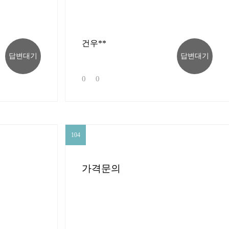
건우**
답변대기
답변대기
0
0
104
104
가격문의