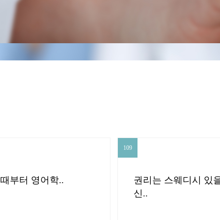
센터) →
CLOSE
109
109
때부터 영어학..
권리는 스웨디시 있을
신..