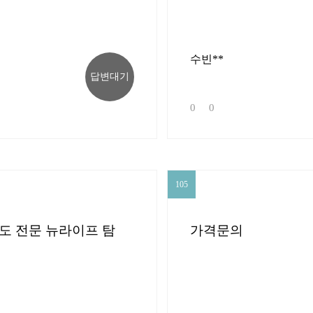
수빈**
답변대기
0
0
105
105
도 전문 뉴라이프 탐
가격문의