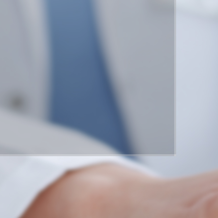
세가지소원 네트워크
THREE WISHES NETWORK
점 →
광주점 →
 →
홍대점 →