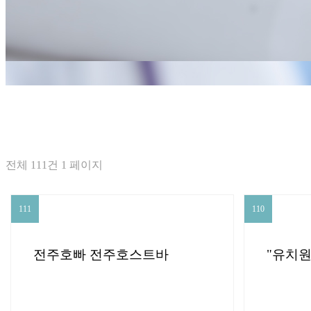
신촌점(모발
전체 111건 1 페이지
111
110
111
110
전주호빠 전주호스트바
"유치원