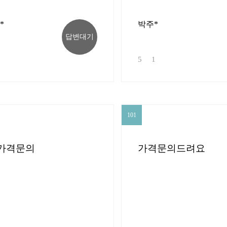
*
박주*
답변대기
5
1
101
101
가격문의
가격문의드려요