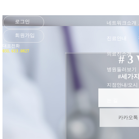
로그인
네트워크소개
회원가입
진료안내
대표전화
031. 613 .0827
의료진소개
# 3
병원둘러보기
#세가
지점안내/오시
는 길
카카오톡