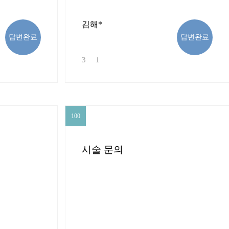
김해*
답변완료
답변완료
3
1
100
100
시술 문의