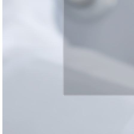
압구정본
판교점