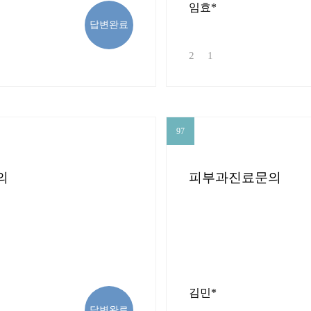
임효*
답변완료
2
1
97
97
의
피부과진료문의
김민*
답변완료