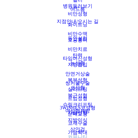
병원둘러보기
여드름
비만성형
지점안내/오시는 길
화이트닝
비만수액
동안성형
모공흉터
비만치료
탄력
타임머신성형
눈성형
지방흡입
안면거상술
복부성형
쌍커풀수술
코성형
실리프팅
복근성형
트임성형
슈링크리프팅
3WISHES코성형
여성형유방
가슴성형
눈매교정
지방이식
코재수술
상안검
가슴확대
커뮤니티