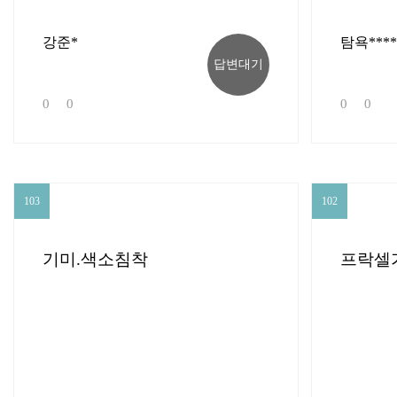
강준*
탐욕****
답변대기
0
0
0
0
103
102
103
102
기미.색소침착
프락셀