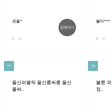
권율*
불타***
답변대기
0
0
0
0
107
106
107
106
울산퍼블릭 울산룸싸롱 울산
불륜 외
풀싸..
정..