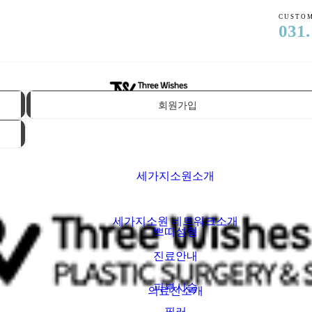
CUSTOM
031.
회원가입
세가지소원소개
세가지소원 네트워크소개
쁘띠성형
진료안내
피부시술
의료진소개
필러