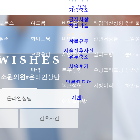
하안검
가슴축소
공지사항
보톡스
여드름
비만수액
타임머신성형
쌍커풀
처진가슴
온라인상담
필러
화이트닝
비만치료
안면거상술
트임성
함몰유두
시술전후사진
모공흉터
지방흡입
실리프팅
눈매교
 W I S H E S
유두축소
시술후기
탄력
복부성형
슈링크리프팅
상안검
지소원의원
#온라인상담
언론/미디어
복근성형
지방이식
하안검
이벤트
온라인상담
여성형유방
전후사진