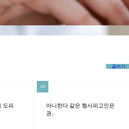
글쓰기
108
108
 도피
아니한다 같은 형사피고인은
권..