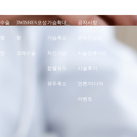
수술
3WISHES코성
가슴확대
공지사항
형
형
가슴축소
온라인상담
정
코재수술
처진가슴
시술전후사진
함몰유두
시술후기
유두축소
언론/미디어
이벤트