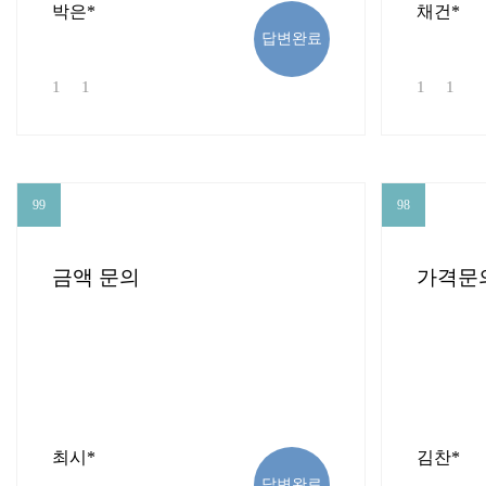
박은*
채건*
답변완료
1
1
1
1
99
98
99
98
금액 문의
가격문
최시*
김찬*
답변완료