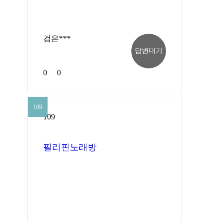
검은***
답변대기
0
0
109
109
필리핀노래방