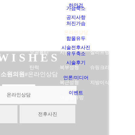
하안검
가슴축소
공지사항
보톡스
여드름
비만수액
타임머신성형
쌍커풀
처진가슴
온라인상담
필러
화이트닝
비만치료
안면거상술
트임성
함몰유두
시술전후사진
모공흉터
지방흡입
실리프팅
눈매교
유두축소
 W I S H E S
시술후기
탄력
복부성형
슈링크리프팅
상안검
지소원의원
#온라인상담
언론/미디어
복근성형
지방이식
하안검
이벤트
온라인상담
여성형유방
전후사진