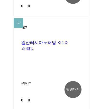
0
0
107
107
일산러시아노래방 ㅇ1ㅇ
☆801..
권민*
답변대기
0
0