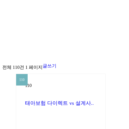
신촌점(모발
글쓰기
전체 110건 1 페이지
110
110
태아보험 다이렉트 vs 설계사..