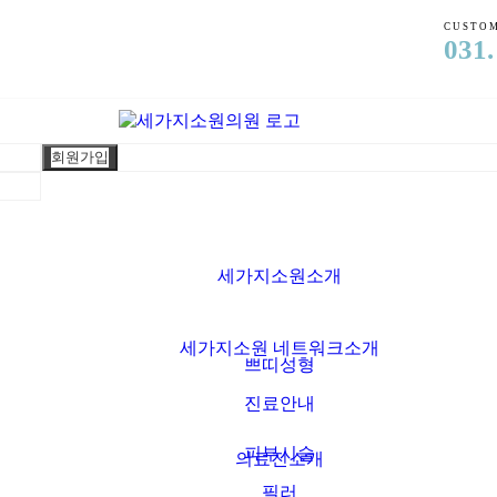
CUSTOM
031.
회원가입
세가지소원소개
세가지소원 네트워크소개
쁘띠성형
진료안내
피부시술
의료진소개
필러