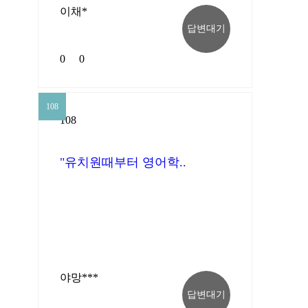
이채*
답변대기
0
0
108
108
"유치원때부터 영어학..
야망***
답변대기