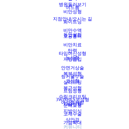
병원둘러보기
여드름
비만성형
지점안내/오시는 길
화이트닝
비만수액
동안성형
모공흉터
비만치료
탄력
타임머신성형
눈성형
지방흡입
안면거상술
복부성형
쌍커풀수술
코성형
실리프팅
복근성형
트임성형
슈링크리프팅
3WISHES코성형
여성형유방
가슴성형
눈매교정
지방이식
코재수술
상안검
가슴확대
커뮤니티