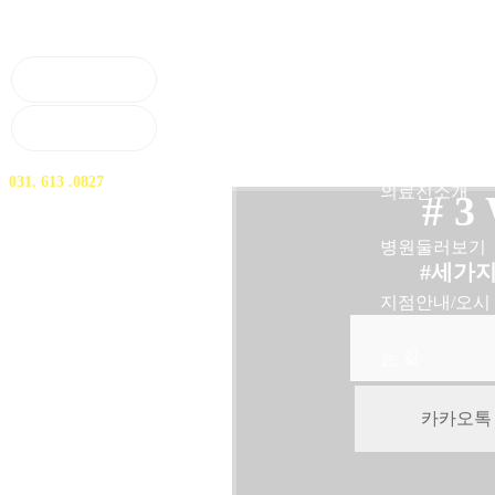
로그인
네트워크소개
회원가입
진료안내
대표전화
031. 613 .0827
의료진소개
# 3
병원둘러보기
#세가
지점안내/오시
는 길
카카오톡